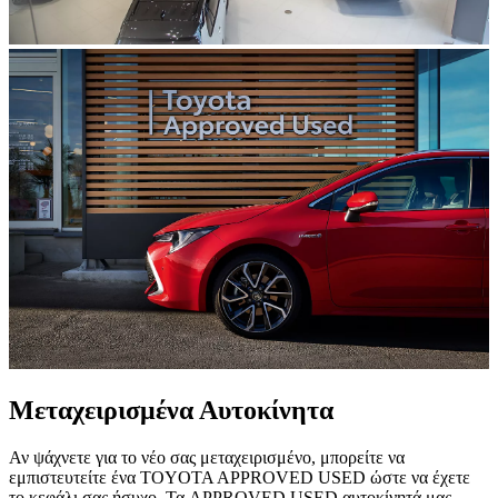
Μεταχειρισμένα Αυτοκίνητα
Αν ψάχνετε για το νέο σας μεταχειρισμένο, μπορείτε να
εμπιστευτείτε ένα TOYOTA APPROVED USED ώστε να έχετε
το κεφάλι σας ήσυχο. Τα APPROVED USED αυτοκίνητά μας