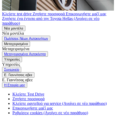
Κλείστε test drive
Ζητήστε προσφορά
Επικοινωνήστε μαζί μας
Ζητήστε ένα έντυπο από την Toyota Hellas
(Ανοίγει σε νέο
παράθυρο)
Νέα μοντέλα
Νέα μοντέλα
Πωλήσεις Νέων Αυτοκινήτων
Μεταχειρισμένα
Μεταχειρισμένα
Μεταχειρισμένα Αυτοκίνητα
Υπηρεσίες
Υπηρεσίες
Συνεργείο
Ε. Γιαννίτσας αβεε
Ε. Γιαννίτσας αβεε
Η Εταιρία μας
Κλείστε Test Drive
Ζητήστε προσφορά
Κλείστε ραντεβού για service
(Ανοίγει σε νέο παράθυρο)
Επικοινωνήστε μαζί μας
Ρυθμίσεις cookies
(Ανοίγει σε νέο παράθυρο)