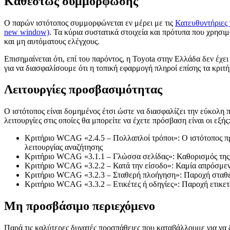
Καθεστώς συμμόρφωσης
Ο παρών ιστότοπος συμμορφώνεται εν μέρει με τις
Κατευθυντήριες 
new window)
. Τα κύρια συστατικά στοιχεία και πρότυπα που χρησι
και μη αυτόματους ελέγχους.
Επισημαίνεται ότι, επί του παρόντος, η Toyota στην Ελλάδα δεν έ
για να διασφαλίσουμε ότι η τοπική εφαρμογή πληροί επίσης τα κριτή
Λειτουργίες προσβασιμότητας
Ο ιστότοπος είναι δομημένος έτσι ώστε να διασφαλίζει την εύκολ
λειτουργίες στις οποίες θα μπορείτε να έχετε πρόσβαση είναι οι εξής
Κριτήριο WCAG «2.4.5 – Πολλαπλοί τρόποι»: Ο ιστότοπος πρ
λειτουργίας αναζήτησης
Κριτήριο WCAG «3.1.1 – Γλώσσα σελίδας»: Καθορισμός της
Κριτήριο WCAG «3.2.2 – Κατά την είσοδο»: Καμία απρόσμεν
Κριτήριο WCAG «3.2.3 – Σταθερή πλοήγηση»: Παροχή σταθερ
Κριτήριο WCAG «3.3.2 – Ετικέτες ή οδηγίες»: Παροχή ετικετ
Μη προσβάσιμο περιεχόμενο
Παρά τις καλύτερες δυνατές προσπάθειες που καταβάλλουμε για να δ