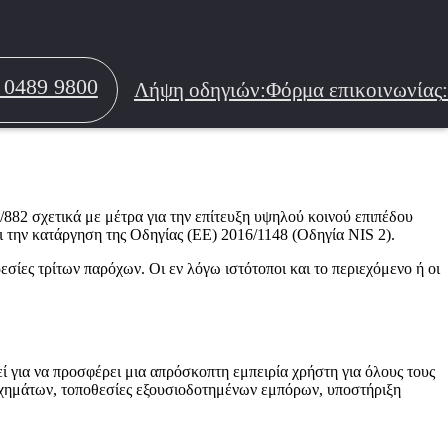
ων
Υπηρεσίες συνεργείου
Μεταχε
 0489 9800
Λήψη οδηγιών
:
Φόρμα επικοινωνίας
:
τοκινήτων και Μηχανημάτων
882 σχετικά με μέτρα για την επίτευξη υψηλού κοινού επιπέδου
 την κατάργηση της Οδηγίας (ΕΕ) 2016/1148 (Οδηγία NIS 2).
ίες τρίτων παρόχων. Οι εν λόγω ιστότοποι και το περιεχόμενο ή οι
τεί για να προσφέρει μια απρόσκοπτη εμπειρία χρήστη για όλους τους
 οχημάτων, τοποθεσίες εξουσιοδοτημένων εμπόρων, υποστήριξη