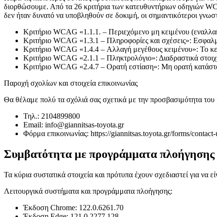
διορθώσουμε. Από τα 26 κριτήρια των κατευθυντήριων οδηγιών WCAG 
δεν ήταν δυνατό να υποβληθούν σε δοκιμή, οι σημαντικότεροι γνωσ
Κριτήριο WCAG «1.1.1. – Περιεχόμενο μη κειμένου (εναλλακτι
Κριτήριο WCAG «1.3.1 – Πληροφορίες και σχέσεις»: Εσφαλ
Κριτήριο WCAG «1.4.4 – Αλλαγή μεγέθους κειμένου»: Το κε
Κριτήριο WCAG «2.1.1 – Πληκτρολόγιο»: Διαδραστικά στοι
Κριτήριο WCAG «2.4.7 – Ορατή εστίαση»: Μη ορατή κατάστ
Παροχή σχολίων και στοιχεία επικοινωνίας
Θα θέλαμε πολύ τα σχόλιά σας σχετικά με την προσβασιμότητα του
Τηλ.: 2104899800
Email: info@giannitsas-toyota.gr
Φόρμα επικοινωνίας: https://giannitsas.toyota.gr/forms/cont
Συμβατότητα με προγράμματα πλοήγησης κ
Τα κύρια συστατικά στοιχεία και πρότυπα έχουν σχεδιαστεί για να ε
Λειτουργικά συστήματα και προγράμματα πλοήγησης:
Έκδοση Chrome: 122.0.6261.70
Έκδοση Edge: 121.0.2277.128