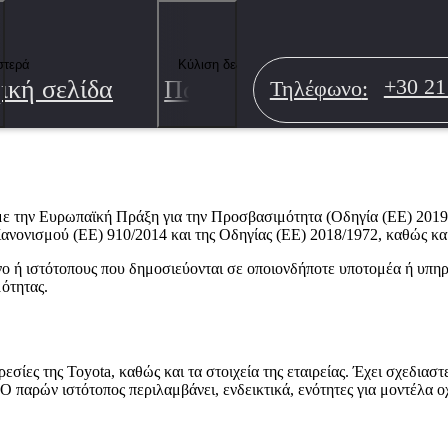
τόπου
στερά
Κύλιση δεξιά
ική σελίδα
Πωλήσεις νέων αυτοκινήτ
+30 21
Τηλέφωνο
:
ς ΤΟΥΟΤΑ ΕΛΛΑΣ, Ανώνυμος Βιομηχανική και Εμπορική Εταιρεία Αυ
με την Ευρωπαϊκή Πράξη για την Προσβασιμότητα (Οδηγία (ΕΕ) 2019/
νονισμού (ΕΕ) 910/2014 και της Οδηγίας (ΕΕ) 2018/1972, καθώς και
ο ή ιστότοπους που δημοσιεύονται σε οποιονδήποτε υποτομέα ή υπηρεσ
μότητας.
εσίες της Toyota, καθώς και τα στοιχεία της εταιρείας. Έχει σχεδιασ
Ο παρών ιστότοπος περιλαμβάνει, ενδεικτικά, ενότητες για μοντέλα