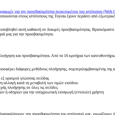
γραμμές για την προσβασιμότητα περιεχομένου του ιστότοπου (Web C
μοποιούνται στους ιστότοπους της Toyota έχουν περάσει από εξωτερ
χει υποβληθεί αυτή καθαυτή σε δοκιμές προσβασιμότητας. Βρισκόμαστ
ριά μας για την προσβασιμότητα.
η πλοήγηση και προσβασιμότητα. Από τα 16 κριτήρια των κατευθυντή
:
οσφέρει διάφορες μεθόδους πλοήγησης, συμπεριλαμβανομένης της κα
 εξ ορισμού γλώσσας σελίδας
η αλλαγή κατά τη μεταβολή των τιμών εισόδου
ής πλοήγησης σε όλες τις σελίδες
ών ή οδηγιών για την υποχρεωτική εισαγωγή (εντολών) χρήστη
ιασφαλίσουμε την προσβασιμότητα του ιστότοπού μας, γνωρίζουμε ότι