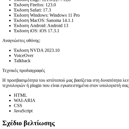
Έκδοση Firefox: 123.0
Έκδοση Safari: 17.3
Έκδοση Windows: Windows 11 Pro
Έκδοση MacOS: Sanoma 14.1.1
Έκδοση Android: Android 13
Έκδοση iOS: iOS 17.3.1
Αναγνώστες οθόνης:
Έκδοση NVDA 2023.10
VoiceOver
Talkback
Τεχνικές προδιαγραφές
Η προσβασιμότητα του ιστότοπού μας βασίζεται στη δυνατότητα λ
τεχνολογιών ή plugin που είναι εγκατεστημένα στον υπολογιστή σας
HTML
WAI-ARIA
CSS
JavaScript
Σχέδιο βελτίωσης