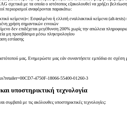
σχετικά με τα οποία ο ιστότοπος εξακολουθεί να χρήζει βελτίωσης, 
τοί περιορισμοί αναφέρονται παρακάτω:
κό κείμενο)»: Εσφαλμένα ή ελλιπή εναλλακτικά κείμενα (alt-texts) κ
μένη χρήση σημαντικών εννοιών
ίμενο δεν επιδέχεται μεγέθυνση 200% χωρίς την απώλεια πληροφορι
χεία μη προσβάσιμα μέσω πληκτρολογίου
αση εστίασης
 ιστότοπού μας. Ενημερώστε μας εάν συναντήσετε εμπόδια σε σχέση 
act-us?retailer=00CD7-4750F-18066-55400-01260-3
αι υποστηρικτική τεχνολογία
ίναι συμβατά με τις ακόλουθες υποστηρικτικές τεχνολογίες: