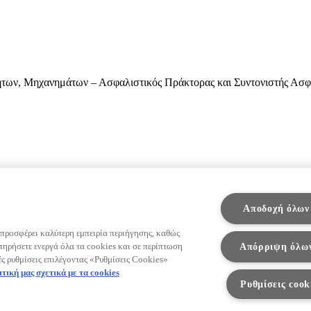
ίνητων, Μηχανημάτων – Ασφαλιστικός Πράκτορας και Συντονιστής Α
Αποδοχή όλων
 προσφέρει καλύτερη εμπειρία περιήγησης, καθώς
Απόρριψη όλω
τηρήσετε ενεργά όλα τα cookies και σε περίπτωση
ές ρυθμίσεις επιλέγοντας «Ρυθμίσεις Cookies»
ιτική μας σχετικά με τα cookies
Ρυθμίσεις cook