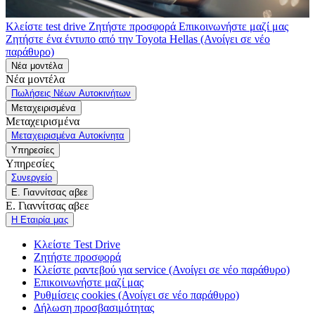
Κλείστε test drive
Ζητήστε προσφορά
Επικοινωνήστε μαζί μας
Ζητήστε ένα έντυπο από την Toyota Hellas
(Ανοίγει σε νέο
παράθυρο)
Νέα μοντέλα
Νέα μοντέλα
Πωλήσεις Νέων Αυτοκινήτων
Μεταχειρισμένα
Μεταχειρισμένα
Μεταχειρισμένα Αυτοκίνητα
Υπηρεσίες
Υπηρεσίες
Συνεργείο
Ε. Γιαννίτσας αβεε
Ε. Γιαννίτσας αβεε
Η Εταιρία μας
Κλείστε Test Drive
Ζητήστε προσφορά
Κλείστε ραντεβού για service
(Ανοίγει σε νέο παράθυρο)
Επικοινωνήστε μαζί μας
Ρυθμίσεις cookies
(Ανοίγει σε νέο παράθυρο)
Δήλωση προσβασιμότητας